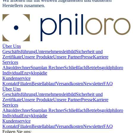
Wir arbeiten nur mit weltweit zugelassenen und etablierten
Herstellern zusammen.
Über Uns
Geschäftsführung
Unternehmensleitbild
Sicherheit und
Zertifikate
Unsere Produkte
Unsere Partner
Presse
Karriere
Services
Altgoldrechner
Sparplan Rechner
Schließfach
Betriebsgold
philoro
Individual
Enzyklopädie
Kundenservice
Kontakt
Filialen
Bestellablauf
Versandkosten
Newsletter
FAQ
Über Uns
Geschäftsführung
Unternehmensleitbild
Sicherheit und
Zertifikate
Unsere Produkte
Unsere Partner
Presse
Karriere
Services
Altgoldrechner
Sparplan Rechner
Schließfach
Betriebsgold
philoro
Individual
Enzyklopädie
Kundenservice
Kontakt
Filialen
Bestellablauf
Versandkosten
Newsletter
FAQ
Folgen Sie uns: