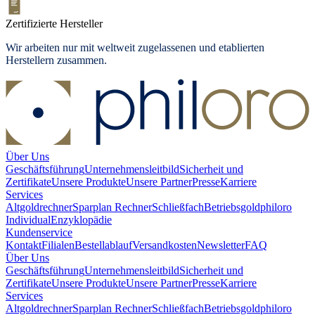
Zertifizierte Hersteller
Wir arbeiten nur mit weltweit zugelassenen und etablierten
Herstellern zusammen.
Über Uns
Geschäftsführung
Unternehmensleitbild
Sicherheit und
Zertifikate
Unsere Produkte
Unsere Partner
Presse
Karriere
Services
Altgoldrechner
Sparplan Rechner
Schließfach
Betriebsgold
philoro
Individual
Enzyklopädie
Kundenservice
Kontakt
Filialen
Bestellablauf
Versandkosten
Newsletter
FAQ
Über Uns
Geschäftsführung
Unternehmensleitbild
Sicherheit und
Zertifikate
Unsere Produkte
Unsere Partner
Presse
Karriere
Services
Altgoldrechner
Sparplan Rechner
Schließfach
Betriebsgold
philoro