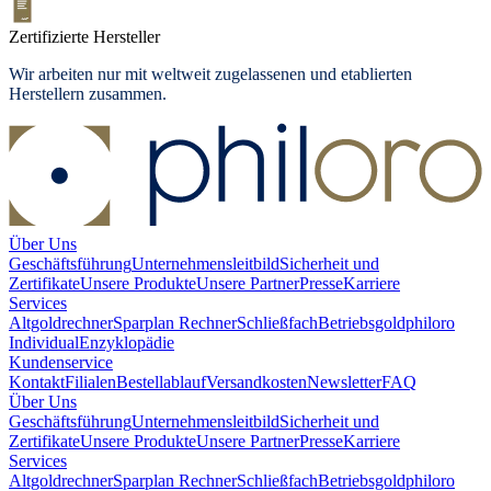
Zertifizierte Hersteller
Wir arbeiten nur mit weltweit zugelassenen und etablierten
Herstellern zusammen.
Über Uns
Geschäftsführung
Unternehmensleitbild
Sicherheit und
Zertifikate
Unsere Produkte
Unsere Partner
Presse
Karriere
Services
Altgoldrechner
Sparplan Rechner
Schließfach
Betriebsgold
philoro
Individual
Enzyklopädie
Kundenservice
Kontakt
Filialen
Bestellablauf
Versandkosten
Newsletter
FAQ
Über Uns
Geschäftsführung
Unternehmensleitbild
Sicherheit und
Zertifikate
Unsere Produkte
Unsere Partner
Presse
Karriere
Services
Altgoldrechner
Sparplan Rechner
Schließfach
Betriebsgold
philoro