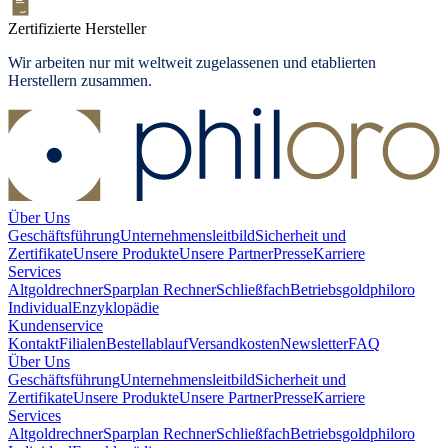
Zertifizierte Hersteller
Wir arbeiten nur mit weltweit zugelassenen und etablierten
Herstellern zusammen.
Über Uns
Geschäftsführung
Unternehmensleitbild
Sicherheit und
Zertifikate
Unsere Produkte
Unsere Partner
Presse
Karriere
Services
Altgoldrechner
Sparplan Rechner
Schließfach
Betriebsgold
philoro
Individual
Enzyklopädie
Kundenservice
Kontakt
Filialen
Bestellablauf
Versandkosten
Newsletter
FAQ
Über Uns
Geschäftsführung
Unternehmensleitbild
Sicherheit und
Zertifikate
Unsere Produkte
Unsere Partner
Presse
Karriere
Services
Altgoldrechner
Sparplan Rechner
Schließfach
Betriebsgold
philoro