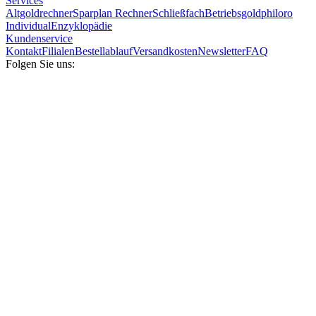
Services
Altgoldrechner
Sparplan Rechner
Schließfach
Betriebsgold
philoro
Individual
Enzyklopädie
Kundenservice
Kontakt
Filialen
Bestellablauf
Versandkosten
Newsletter
FAQ
Folgen Sie uns: