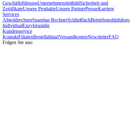
Geschäftsführung
Unternehmensleitbild
Sicherheit und
Zertifikate
Unsere Produkte
Unsere Partner
Presse
Karriere
Services
Altgoldrechner
Sparplan Rechner
Schließfach
Betriebsgold
philoro
Individual
Enzyklopädie
Kundenservice
Kontakt
Filialen
Bestellablauf
Versandkosten
Newsletter
FAQ
Folgen Sie uns: