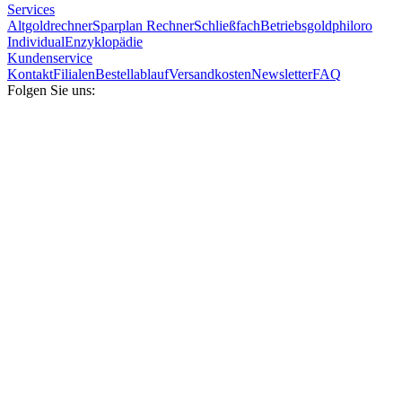
Services
Altgoldrechner
Sparplan Rechner
Schließfach
Betriebsgold
philoro
Individual
Enzyklopädie
Kundenservice
Kontakt
Filialen
Bestellablauf
Versandkosten
Newsletter
FAQ
Folgen Sie uns: