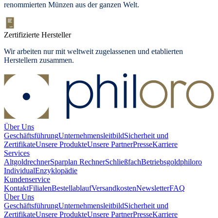
renommierten Münzen aus der ganzen Welt.
Zertifizierte Hersteller
Wir arbeiten nur mit weltweit zugelassenen und etablierten
Herstellern zusammen.
Über Uns
Geschäftsführung
Unternehmensleitbild
Sicherheit und
Zertifikate
Unsere Produkte
Unsere Partner
Presse
Karriere
Services
Altgoldrechner
Sparplan Rechner
Schließfach
Betriebsgold
philoro
Individual
Enzyklopädie
Kundenservice
Kontakt
Filialen
Bestellablauf
Versandkosten
Newsletter
FAQ
Über Uns
Geschäftsführung
Unternehmensleitbild
Sicherheit und
Zertifikate
Unsere Produkte
Unsere Partner
Presse
Karriere