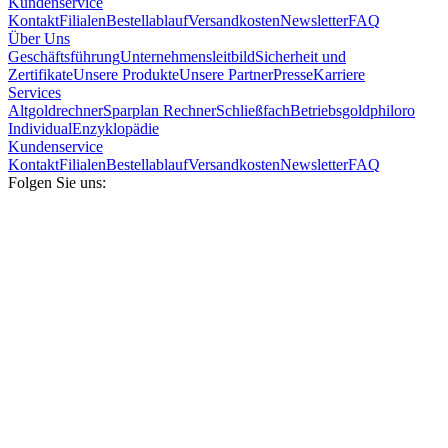
Kundenservice
Kontakt
Filialen
Bestellablauf
Versandkosten
Newsletter
FAQ
Über Uns
Geschäftsführung
Unternehmensleitbild
Sicherheit und
Zertifikate
Unsere Produkte
Unsere Partner
Presse
Karriere
Services
Altgoldrechner
Sparplan Rechner
Schließfach
Betriebsgold
philoro
Individual
Enzyklopädie
Kundenservice
Kontakt
Filialen
Bestellablauf
Versandkosten
Newsletter
FAQ
Folgen Sie uns: