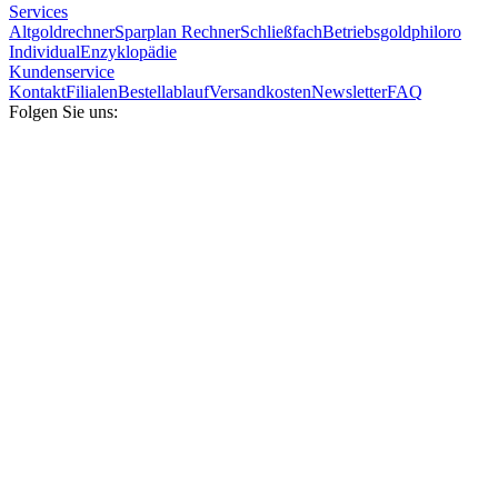
Services
Altgoldrechner
Sparplan Rechner
Schließfach
Betriebsgold
philoro
Individual
Enzyklopädie
Kundenservice
Kontakt
Filialen
Bestellablauf
Versandkosten
Newsletter
FAQ
Folgen Sie uns: