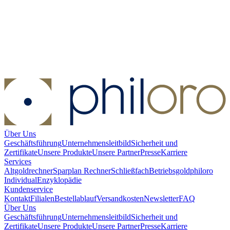
Münzbeutel Velourleder
Münzbeutel Velourleder
Kaufen:
2,90 €
Kaufen
Über Uns
Geschäftsführung
Unternehmensleitbild
Sicherheit und
Zertifikate
Unsere Produkte
Unsere Partner
Presse
Karriere
Services
Altgoldrechner
Sparplan Rechner
Schließfach
Betriebsgold
philoro
Individual
Enzyklopädie
Kundenservice
Kontakt
Filialen
Bestellablauf
Versandkosten
Newsletter
FAQ
Über Uns
Geschäftsführung
Unternehmensleitbild
Sicherheit und
Zertifikate
Unsere Produkte
Unsere Partner
Presse
Karriere