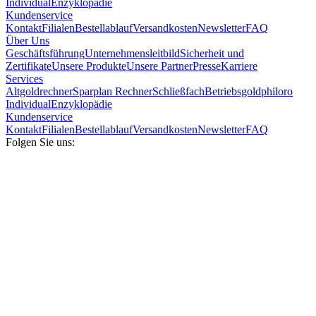
Individual
Enzyklopädie
Kundenservice
Kontakt
Filialen
Bestellablauf
Versandkosten
Newsletter
FAQ
Über Uns
Geschäftsführung
Unternehmensleitbild
Sicherheit und
Zertifikate
Unsere Produkte
Unsere Partner
Presse
Karriere
Services
Altgoldrechner
Sparplan Rechner
Schließfach
Betriebsgold
philoro
Individual
Enzyklopädie
Kundenservice
Kontakt
Filialen
Bestellablauf
Versandkosten
Newsletter
FAQ
Folgen Sie uns: