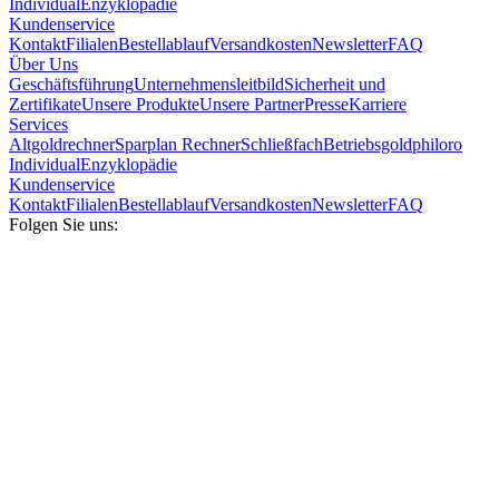
Individual
Enzyklopädie
Kundenservice
Kontakt
Filialen
Bestellablauf
Versandkosten
Newsletter
FAQ
Über Uns
Geschäftsführung
Unternehmensleitbild
Sicherheit und
Zertifikate
Unsere Produkte
Unsere Partner
Presse
Karriere
Services
Altgoldrechner
Sparplan Rechner
Schließfach
Betriebsgold
philoro
Individual
Enzyklopädie
Kundenservice
Kontakt
Filialen
Bestellablauf
Versandkosten
Newsletter
FAQ
Folgen Sie uns: