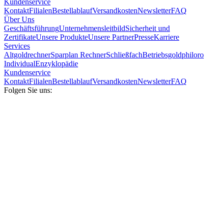
Kundenservice
Kontakt
Filialen
Bestellablauf
Versandkosten
Newsletter
FAQ
Über Uns
Geschäftsführung
Unternehmensleitbild
Sicherheit und
Zertifikate
Unsere Produkte
Unsere Partner
Presse
Karriere
Services
Altgoldrechner
Sparplan Rechner
Schließfach
Betriebsgold
philoro
Individual
Enzyklopädie
Kundenservice
Kontakt
Filialen
Bestellablauf
Versandkosten
Newsletter
FAQ
Folgen Sie uns: