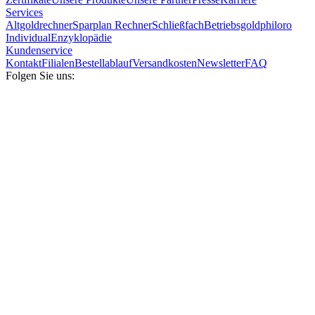
Services
Altgoldrechner
Sparplan Rechner
Schließfach
Betriebsgold
philoro
Individual
Enzyklopädie
Kundenservice
Kontakt
Filialen
Bestellablauf
Versandkosten
Newsletter
FAQ
Folgen Sie uns: