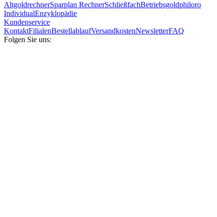
Altgoldrechner
Sparplan Rechner
Schließfach
Betriebsgold
philoro
Individual
Enzyklopädie
Kundenservice
Kontakt
Filialen
Bestellablauf
Versandkosten
Newsletter
FAQ
Folgen Sie uns: