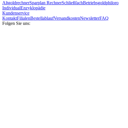
Altgoldrechner
Sparplan Rechner
Schließfach
Betriebsgold
philoro
Individual
Enzyklopädie
Kundenservice
Kontakt
Filialen
Bestellablauf
Versandkosten
Newsletter
FAQ
Folgen Sie uns: