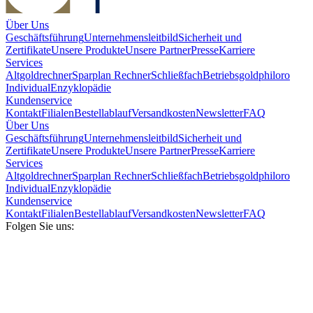
Über Uns
Geschäftsführung
Unternehmensleitbild
Sicherheit und
Zertifikate
Unsere Produkte
Unsere Partner
Presse
Karriere
Services
Altgoldrechner
Sparplan Rechner
Schließfach
Betriebsgold
philoro
Individual
Enzyklopädie
Kundenservice
Kontakt
Filialen
Bestellablauf
Versandkosten
Newsletter
FAQ
Über Uns
Geschäftsführung
Unternehmensleitbild
Sicherheit und
Zertifikate
Unsere Produkte
Unsere Partner
Presse
Karriere
Services
Altgoldrechner
Sparplan Rechner
Schließfach
Betriebsgold
philoro
Individual
Enzyklopädie
Kundenservice
Kontakt
Filialen
Bestellablauf
Versandkosten
Newsletter
FAQ
Folgen Sie uns: