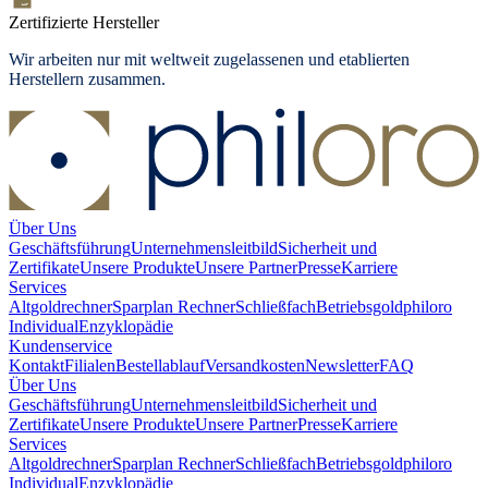
Zertifizierte Hersteller
Wir arbeiten nur mit weltweit zugelassenen und etablierten
Herstellern zusammen.
Über Uns
Geschäftsführung
Unternehmensleitbild
Sicherheit und
Zertifikate
Unsere Produkte
Unsere Partner
Presse
Karriere
Services
Altgoldrechner
Sparplan Rechner
Schließfach
Betriebsgold
philoro
Individual
Enzyklopädie
Kundenservice
Kontakt
Filialen
Bestellablauf
Versandkosten
Newsletter
FAQ
Über Uns
Geschäftsführung
Unternehmensleitbild
Sicherheit und
Zertifikate
Unsere Produkte
Unsere Partner
Presse
Karriere
Services
Altgoldrechner
Sparplan Rechner
Schließfach
Betriebsgold
philoro
Individual
Enzyklopädie