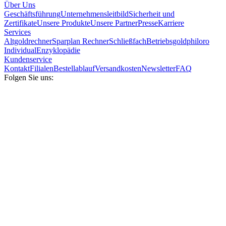
Über Uns
Geschäftsführung
Unternehmensleitbild
Sicherheit und
Zertifikate
Unsere Produkte
Unsere Partner
Presse
Karriere
Services
Altgoldrechner
Sparplan Rechner
Schließfach
Betriebsgold
philoro
Individual
Enzyklopädie
Kundenservice
Kontakt
Filialen
Bestellablauf
Versandkosten
Newsletter
FAQ
Folgen Sie uns: