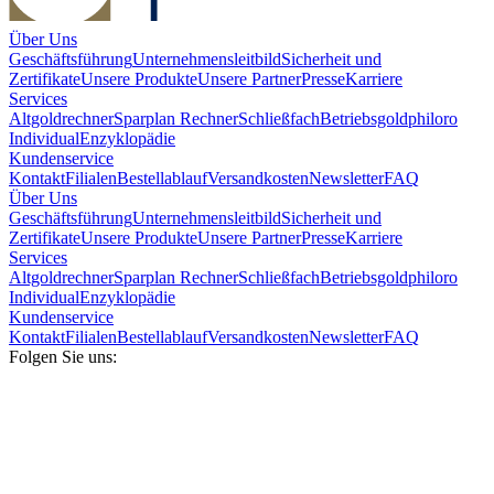
Über Uns
Geschäftsführung
Unternehmensleitbild
Sicherheit und
Zertifikate
Unsere Produkte
Unsere Partner
Presse
Karriere
Services
Altgoldrechner
Sparplan Rechner
Schließfach
Betriebsgold
philoro
Individual
Enzyklopädie
Kundenservice
Kontakt
Filialen
Bestellablauf
Versandkosten
Newsletter
FAQ
Über Uns
Geschäftsführung
Unternehmensleitbild
Sicherheit und
Zertifikate
Unsere Produkte
Unsere Partner
Presse
Karriere
Services
Altgoldrechner
Sparplan Rechner
Schließfach
Betriebsgold
philoro
Individual
Enzyklopädie
Kundenservice
Kontakt
Filialen
Bestellablauf
Versandkosten
Newsletter
FAQ
Folgen Sie uns: