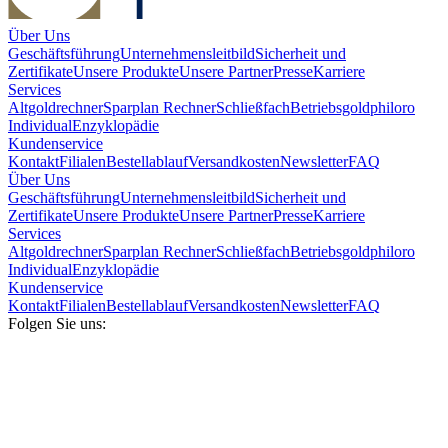
Über Uns
Geschäftsführung
Unternehmensleitbild
Sicherheit und
Zertifikate
Unsere Produkte
Unsere Partner
Presse
Karriere
Services
Altgoldrechner
Sparplan Rechner
Schließfach
Betriebsgold
philoro
Individual
Enzyklopädie
Kundenservice
Kontakt
Filialen
Bestellablauf
Versandkosten
Newsletter
FAQ
Über Uns
Geschäftsführung
Unternehmensleitbild
Sicherheit und
Zertifikate
Unsere Produkte
Unsere Partner
Presse
Karriere
Services
Altgoldrechner
Sparplan Rechner
Schließfach
Betriebsgold
philoro
Individual
Enzyklopädie
Kundenservice
Kontakt
Filialen
Bestellablauf
Versandkosten
Newsletter
FAQ
Folgen Sie uns: