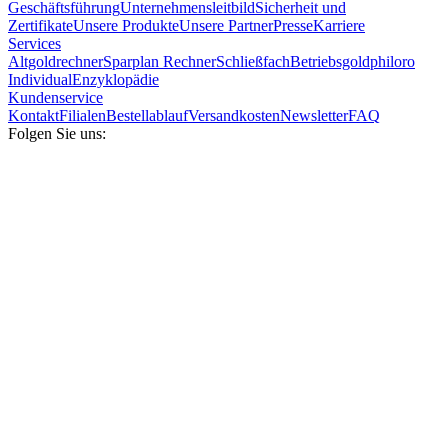
Geschäftsführung
Unternehmensleitbild
Sicherheit und
Zertifikate
Unsere Produkte
Unsere Partner
Presse
Karriere
Services
Altgoldrechner
Sparplan Rechner
Schließfach
Betriebsgold
philoro
Individual
Enzyklopädie
Kundenservice
Kontakt
Filialen
Bestellablauf
Versandkosten
Newsletter
FAQ
Folgen Sie uns: