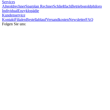
Services
Altgoldrechner
Sparplan Rechner
Schließfach
Betriebsgold
philoro
Individual
Enzyklopädie
Kundenservice
Kontakt
Filialen
Bestellablauf
Versandkosten
Newsletter
FAQ
Folgen Sie uns: