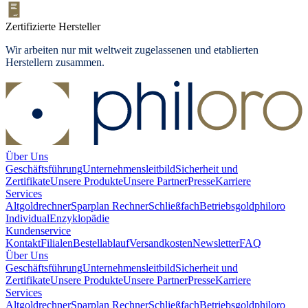
Zertifizierte Hersteller
Wir arbeiten nur mit weltweit zugelassenen und etablierten
Herstellern zusammen.
Über Uns
Geschäftsführung
Unternehmensleitbild
Sicherheit und
Zertifikate
Unsere Produkte
Unsere Partner
Presse
Karriere
Services
Altgoldrechner
Sparplan Rechner
Schließfach
Betriebsgold
philoro
Individual
Enzyklopädie
Kundenservice
Kontakt
Filialen
Bestellablauf
Versandkosten
Newsletter
FAQ
Über Uns
Geschäftsführung
Unternehmensleitbild
Sicherheit und
Zertifikate
Unsere Produkte
Unsere Partner
Presse
Karriere
Services
Altgoldrechner
Sparplan Rechner
Schließfach
Betriebsgold
philoro