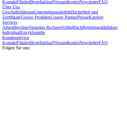
Kontakt
Filialen
Bestellablauf
Versandkosten
Newsletter
FAQ
Über Uns
Geschäftsführung
Unternehmensleitbild
Sicherheit und
Zertifikate
Unsere Produkte
Unsere Partner
Presse
Karriere
Services
Altgoldrechner
Sparplan Rechner
Schließfach
Betriebsgold
philoro
Individual
Enzyklopädie
Kundenservice
Kontakt
Filialen
Bestellablauf
Versandkosten
Newsletter
FAQ
Folgen Sie uns: