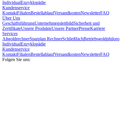
Individual
Enzyklopädie
Kundenservice
Kontakt
Filialen
Bestellablauf
Versandkosten
Newsletter
FAQ
Über Uns
Geschäftsführung
Unternehmensleitbild
Sicherheit und
Zertifikate
Unsere Produkte
Unsere Partner
Presse
Karriere
Services
Altgoldrechner
Sparplan Rechner
Schließfach
Betriebsgold
philoro
Individual
Enzyklopädie
Kundenservice
Kontakt
Filialen
Bestellablauf
Versandkosten
Newsletter
FAQ
Folgen Sie uns: