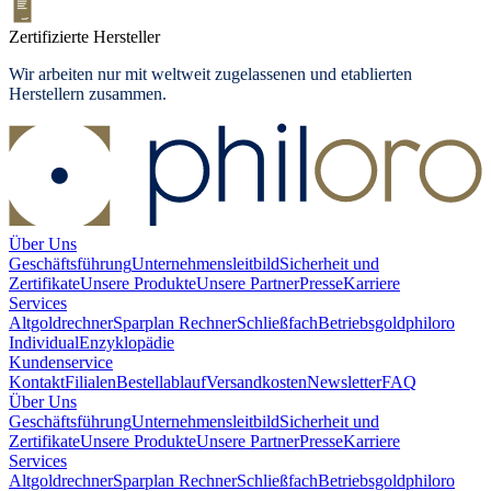
Zertifizierte Hersteller
Wir arbeiten nur mit weltweit zugelassenen und etablierten
Herstellern zusammen.
Über Uns
Geschäftsführung
Unternehmensleitbild
Sicherheit und
Zertifikate
Unsere Produkte
Unsere Partner
Presse
Karriere
Services
Altgoldrechner
Sparplan Rechner
Schließfach
Betriebsgold
philoro
Individual
Enzyklopädie
Kundenservice
Kontakt
Filialen
Bestellablauf
Versandkosten
Newsletter
FAQ
Über Uns
Geschäftsführung
Unternehmensleitbild
Sicherheit und
Zertifikate
Unsere Produkte
Unsere Partner
Presse
Karriere
Services
Altgoldrechner
Sparplan Rechner
Schließfach
Betriebsgold
philoro