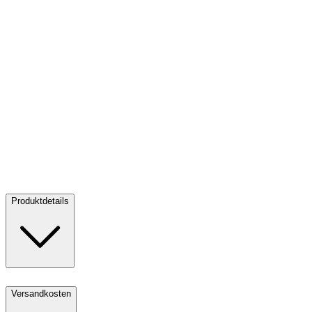
Silber One Golfer 1 oz PP - philoro
Silber One Golfer 1 oz PP -
philoro
Verkaufen:
65,00 €
Verkaufen
Produktdetails
Versandkosten