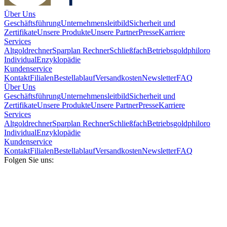
Über Uns
Geschäftsführung
Unternehmensleitbild
Sicherheit und
Zertifikate
Unsere Produkte
Unsere Partner
Presse
Karriere
Services
Altgoldrechner
Sparplan Rechner
Schließfach
Betriebsgold
philoro
Individual
Enzyklopädie
Kundenservice
Kontakt
Filialen
Bestellablauf
Versandkosten
Newsletter
FAQ
Über Uns
Geschäftsführung
Unternehmensleitbild
Sicherheit und
Zertifikate
Unsere Produkte
Unsere Partner
Presse
Karriere
Services
Altgoldrechner
Sparplan Rechner
Schließfach
Betriebsgold
philoro
Individual
Enzyklopädie
Kundenservice
Kontakt
Filialen
Bestellablauf
Versandkosten
Newsletter
FAQ
Folgen Sie uns: