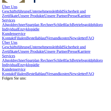
Über Uns
Geschäftsführung
Unternehmensleitbild
Sicherheit und
Zertifikate
Unsere Produkte
Unsere Partner
Presse
Karriere
Services
Altgoldrechner
Sparplan Rechner
Schließfach
Betriebsgold
philoro
Individual
Enzyklopädie
Kundenservice
Kontakt
Filialen
Bestellablauf
Versandkosten
Newsletter
FAQ
Über Uns
Geschäftsführung
Unternehmensleitbild
Sicherheit und
Zertifikate
Unsere Produkte
Unsere Partner
Presse
Karriere
Services
Altgoldrechner
Sparplan Rechner
Schließfach
Betriebsgold
philoro
Individual
Enzyklopädie
Kundenservice
Kontakt
Filialen
Bestellablauf
Versandkosten
Newsletter
FAQ
Folgen Sie uns: