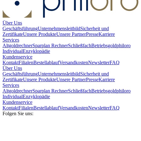
Über Uns
Geschäftsführung
Unternehmensleitbild
Sicherheit und
Zertifikate
Unsere Produkte
Unsere Partner
Presse
Karriere
Services
Altgoldrechner
Sparplan Rechner
Schließfach
Betriebsgold
philoro
Individual
Enzyklopädie
Kundenservice
Kontakt
Filialen
Bestellablauf
Versandkosten
Newsletter
FAQ
Über Uns
Geschäftsführung
Unternehmensleitbild
Sicherheit und
Zertifikate
Unsere Produkte
Unsere Partner
Presse
Karriere
Services
Altgoldrechner
Sparplan Rechner
Schließfach
Betriebsgold
philoro
Individual
Enzyklopädie
Kundenservice
Kontakt
Filialen
Bestellablauf
Versandkosten
Newsletter
FAQ
Folgen Sie uns: