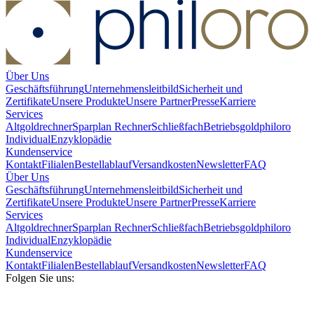
Über Uns
Geschäftsführung
Unternehmensleitbild
Sicherheit und
Zertifikate
Unsere Produkte
Unsere Partner
Presse
Karriere
Services
Altgoldrechner
Sparplan Rechner
Schließfach
Betriebsgold
philoro
Individual
Enzyklopädie
Kundenservice
Kontakt
Filialen
Bestellablauf
Versandkosten
Newsletter
FAQ
Über Uns
Geschäftsführung
Unternehmensleitbild
Sicherheit und
Zertifikate
Unsere Produkte
Unsere Partner
Presse
Karriere
Services
Altgoldrechner
Sparplan Rechner
Schließfach
Betriebsgold
philoro
Individual
Enzyklopädie
Kundenservice
Kontakt
Filialen
Bestellablauf
Versandkosten
Newsletter
FAQ
Folgen Sie uns: