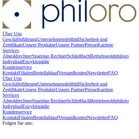
Über Uns
Geschäftsführung
Unternehmensleitbild
Sicherheit und
Zertifikate
Unsere Produkte
Unsere Partner
Presse
Karriere
Services
Altgoldrechner
Sparplan Rechner
Schließfach
Betriebsgold
philoro
Individual
Enzyklopädie
Kundenservice
Kontakt
Filialen
Bestellablauf
Versandkosten
Newsletter
FAQ
Über Uns
Geschäftsführung
Unternehmensleitbild
Sicherheit und
Zertifikate
Unsere Produkte
Unsere Partner
Presse
Karriere
Services
Altgoldrechner
Sparplan Rechner
Schließfach
Betriebsgold
philoro
Individual
Enzyklopädie
Kundenservice
Kontakt
Filialen
Bestellablauf
Versandkosten
Newsletter
FAQ
Folgen Sie uns: