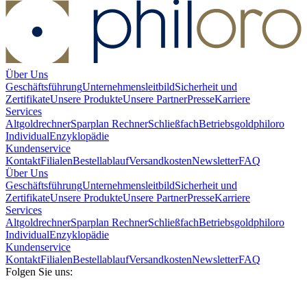
Über Uns
Geschäftsführung
Unternehmensleitbild
Sicherheit und
Zertifikate
Unsere Produkte
Unsere Partner
Presse
Karriere
Services
Altgoldrechner
Sparplan Rechner
Schließfach
Betriebsgold
philoro
Individual
Enzyklopädie
Kundenservice
Kontakt
Filialen
Bestellablauf
Versandkosten
Newsletter
FAQ
Über Uns
Geschäftsführung
Unternehmensleitbild
Sicherheit und
Zertifikate
Unsere Produkte
Unsere Partner
Presse
Karriere
Services
Altgoldrechner
Sparplan Rechner
Schließfach
Betriebsgold
philoro
Individual
Enzyklopädie
Kundenservice
Kontakt
Filialen
Bestellablauf
Versandkosten
Newsletter
FAQ
Folgen Sie uns: