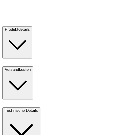
Verkaufen:
V
18.356,00 €
3
Kaufen
Verkaufen
Produktdetails
Versandkosten
Technische Details