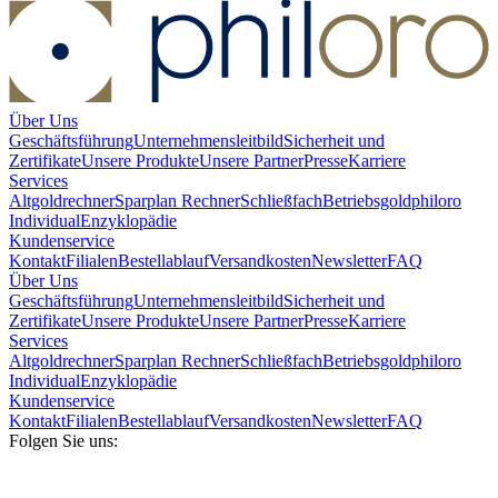
Über Uns
Geschäftsführung
Unternehmensleitbild
Sicherheit und
Zertifikate
Unsere Produkte
Unsere Partner
Presse
Karriere
Services
Altgoldrechner
Sparplan Rechner
Schließfach
Betriebsgold
philoro
Individual
Enzyklopädie
Kundenservice
Kontakt
Filialen
Bestellablauf
Versandkosten
Newsletter
FAQ
Über Uns
Geschäftsführung
Unternehmensleitbild
Sicherheit und
Zertifikate
Unsere Produkte
Unsere Partner
Presse
Karriere
Services
Altgoldrechner
Sparplan Rechner
Schließfach
Betriebsgold
philoro
Individual
Enzyklopädie
Kundenservice
Kontakt
Filialen
Bestellablauf
Versandkosten
Newsletter
FAQ
Folgen Sie uns: