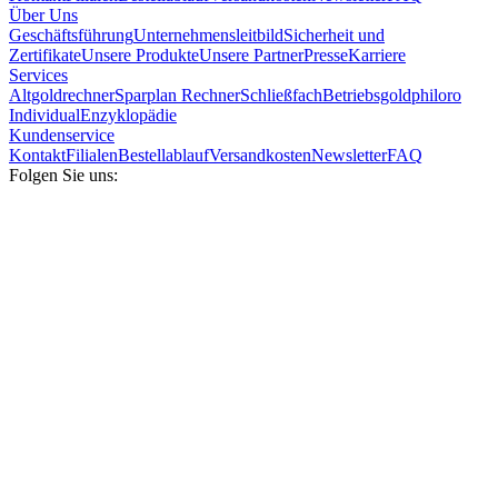
Über Uns
Geschäftsführung
Unternehmensleitbild
Sicherheit und
Zertifikate
Unsere Produkte
Unsere Partner
Presse
Karriere
Services
Altgoldrechner
Sparplan Rechner
Schließfach
Betriebsgold
philoro
Individual
Enzyklopädie
Kundenservice
Kontakt
Filialen
Bestellablauf
Versandkosten
Newsletter
FAQ
Folgen Sie uns: