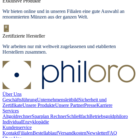
Exklusive Produkte
Wir bieten
online und in unseren Filialen
eine gute Auswahl an
renommierten Münzen aus der ganzen Welt.
Zertifizierte Hersteller
Wir arbeiten nur mit weltweit zugelassenen und etablierten
Herstellern zusammen.
Über Uns
Geschäftsführung
Unternehmensleitbild
Sicherheit und
Zertifikate
Unsere Produkte
Unsere Partner
Presse
Karriere
Services
Altgoldrechner
Sparplan Rechner
Schließfach
Betriebsgold
philoro
Individual
Enzyklopädie
Kundenservice
Kontakt
Filialen
Bestellablauf
Versandkosten
Newsletter
FAQ