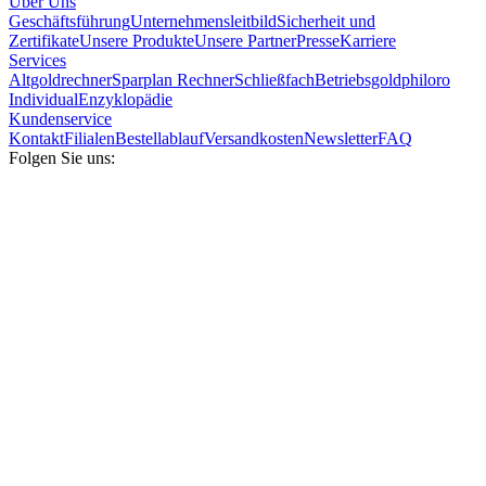
Über Uns
Geschäftsführung
Unternehmensleitbild
Sicherheit und
Zertifikate
Unsere Produkte
Unsere Partner
Presse
Karriere
Services
Altgoldrechner
Sparplan Rechner
Schließfach
Betriebsgold
philoro
Individual
Enzyklopädie
Kundenservice
Kontakt
Filialen
Bestellablauf
Versandkosten
Newsletter
FAQ
Folgen Sie uns: