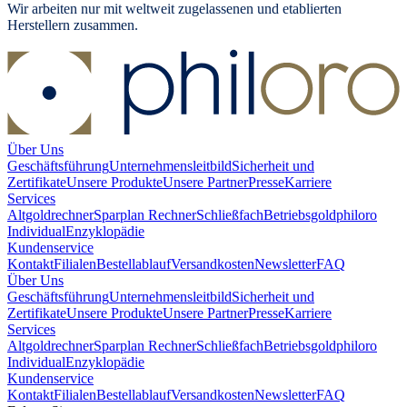
Wir arbeiten nur mit weltweit zugelassenen und etablierten
Herstellern zusammen.
Über Uns
Geschäftsführung
Unternehmensleitbild
Sicherheit und
Zertifikate
Unsere Produkte
Unsere Partner
Presse
Karriere
Services
Altgoldrechner
Sparplan Rechner
Schließfach
Betriebsgold
philoro
Individual
Enzyklopädie
Kundenservice
Kontakt
Filialen
Bestellablauf
Versandkosten
Newsletter
FAQ
Über Uns
Geschäftsführung
Unternehmensleitbild
Sicherheit und
Zertifikate
Unsere Produkte
Unsere Partner
Presse
Karriere
Services
Altgoldrechner
Sparplan Rechner
Schließfach
Betriebsgold
philoro
Individual
Enzyklopädie
Kundenservice
Kontakt
Filialen
Bestellablauf
Versandkosten
Newsletter
FAQ