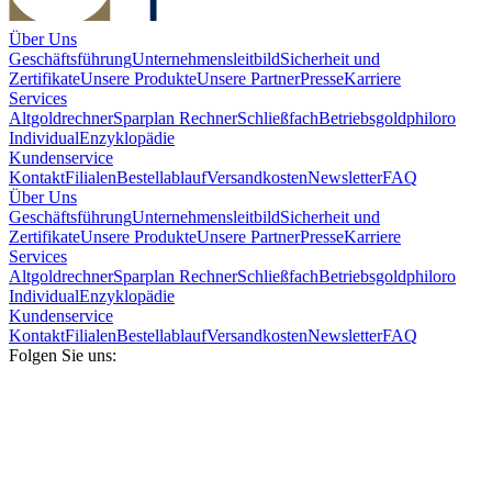
Über Uns
Geschäftsführung
Unternehmensleitbild
Sicherheit und
Zertifikate
Unsere Produkte
Unsere Partner
Presse
Karriere
Services
Altgoldrechner
Sparplan Rechner
Schließfach
Betriebsgold
philoro
Individual
Enzyklopädie
Kundenservice
Kontakt
Filialen
Bestellablauf
Versandkosten
Newsletter
FAQ
Über Uns
Geschäftsführung
Unternehmensleitbild
Sicherheit und
Zertifikate
Unsere Produkte
Unsere Partner
Presse
Karriere
Services
Altgoldrechner
Sparplan Rechner
Schließfach
Betriebsgold
philoro
Individual
Enzyklopädie
Kundenservice
Kontakt
Filialen
Bestellablauf
Versandkosten
Newsletter
FAQ
Folgen Sie uns: