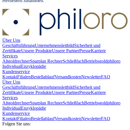
Herstellern zusammen.
Über Uns
Geschäftsführung
Unternehmensleitbild
Sicherheit und
Zertifikate
Unsere Produkte
Unsere Partner
Presse
Karriere
Services
Altgoldrechner
Sparplan Rechner
Schließfach
Betriebsgold
philoro
Individual
Enzyklopädie
Kundenservice
Kontakt
Filialen
Bestellablauf
Versandkosten
Newsletter
FAQ
Über Uns
Geschäftsführung
Unternehmensleitbild
Sicherheit und
Zertifikate
Unsere Produkte
Unsere Partner
Presse
Karriere
Services
Altgoldrechner
Sparplan Rechner
Schließfach
Betriebsgold
philoro
Individual
Enzyklopädie
Kundenservice
Kontakt
Filialen
Bestellablauf
Versandkosten
Newsletter
FAQ
Folgen Sie uns: