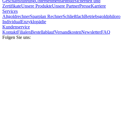
Geschäftsführung
Unternehmensleitbild
Sicherheit und
Zertifikate
Unsere Produkte
Unsere Partner
Presse
Karriere
Services
Altgoldrechner
Sparplan Rechner
Schließfach
Betriebsgold
philoro
Individual
Enzyklopädie
Kundenservice
Kontakt
Filialen
Bestellablauf
Versandkosten
Newsletter
FAQ
Folgen Sie uns: