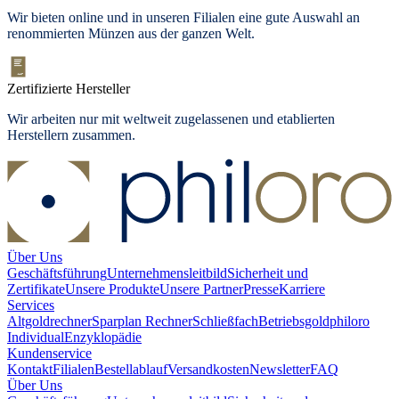
Wir bieten
online und in unseren Filialen
eine gute Auswahl an
renommierten Münzen aus der ganzen Welt.
Zertifizierte Hersteller
Wir arbeiten nur mit weltweit zugelassenen und etablierten
Herstellern zusammen.
Über Uns
Geschäftsführung
Unternehmensleitbild
Sicherheit und
Zertifikate
Unsere Produkte
Unsere Partner
Presse
Karriere
Services
Altgoldrechner
Sparplan Rechner
Schließfach
Betriebsgold
philoro
Individual
Enzyklopädie
Kundenservice
Kontakt
Filialen
Bestellablauf
Versandkosten
Newsletter
FAQ
Über Uns