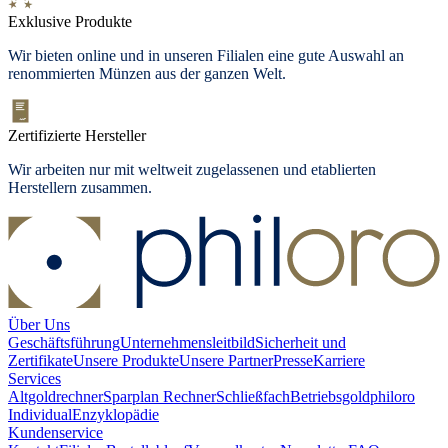
Exklusive Produkte
Wir bieten
online und in unseren Filialen
eine gute Auswahl an
renommierten Münzen aus der ganzen Welt.
Zertifizierte Hersteller
Wir arbeiten nur mit weltweit zugelassenen und etablierten
Herstellern zusammen.
Über Uns
Geschäftsführung
Unternehmensleitbild
Sicherheit und
Zertifikate
Unsere Produkte
Unsere Partner
Presse
Karriere
Services
Altgoldrechner
Sparplan Rechner
Schließfach
Betriebsgold
philoro
Individual
Enzyklopädie
Kundenservice