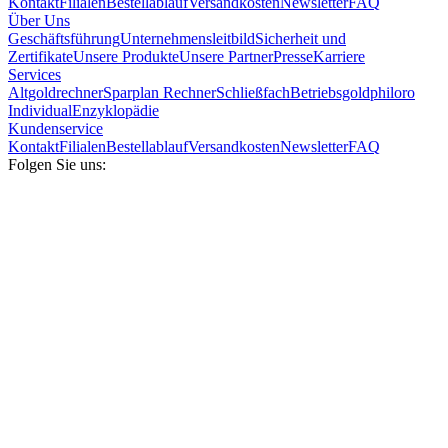
Kontakt
Filialen
Bestellablauf
Versandkosten
Newsletter
FAQ
Über Uns
Geschäftsführung
Unternehmensleitbild
Sicherheit und
Zertifikate
Unsere Produkte
Unsere Partner
Presse
Karriere
Services
Altgoldrechner
Sparplan Rechner
Schließfach
Betriebsgold
philoro
Individual
Enzyklopädie
Kundenservice
Kontakt
Filialen
Bestellablauf
Versandkosten
Newsletter
FAQ
Folgen Sie uns: