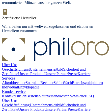
renommierten Münzen aus der ganzen Welt.
Zertifizierte Hersteller
Wir arbeiten nur mit weltweit zugelassenen und etablierten
Herstellern zusammen.
Über Uns
Geschäftsführung
Unternehmensleitbild
Sicherheit und
Zertifikate
Unsere Produkte
Unsere Partner
Presse
Karriere
Services
Altgoldrechner
Sparplan Rechner
Schließfach
Betriebsgold
philoro
Individual
Enzyklopädie
Kundenservice
Kontakt
Filialen
Bestellablauf
Versandkosten
Newsletter
FAQ
Über Uns
Geschäftsführung
Unternehmensleitbild
Sicherheit und
Zertifikate
Unsere Produkte
Unsere Partner
Presse
Karriere