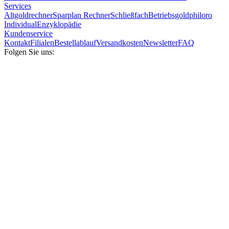
Services
Altgoldrechner
Sparplan Rechner
Schließfach
Betriebsgold
philoro
Individual
Enzyklopädie
Kundenservice
Kontakt
Filialen
Bestellablauf
Versandkosten
Newsletter
FAQ
Folgen Sie uns: