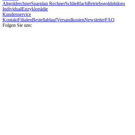
Altgoldrechner
Sparplan Rechner
Schließfach
Betriebsgold
philoro
Individual
Enzyklopädie
Kundenservice
Kontakt
Filialen
Bestellablauf
Versandkosten
Newsletter
FAQ
Folgen Sie uns: