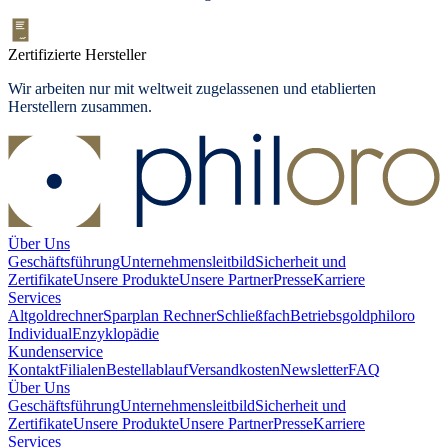
Zertifizierte Hersteller
Wir arbeiten nur mit weltweit zugelassenen und etablierten
Herstellern zusammen.
Über Uns
Geschäftsführung
Unternehmensleitbild
Sicherheit und
Zertifikate
Unsere Produkte
Unsere Partner
Presse
Karriere
Services
Altgoldrechner
Sparplan Rechner
Schließfach
Betriebsgold
philoro
Individual
Enzyklopädie
Kundenservice
Kontakt
Filialen
Bestellablauf
Versandkosten
Newsletter
FAQ
Über Uns
Geschäftsführung
Unternehmensleitbild
Sicherheit und
Zertifikate
Unsere Produkte
Unsere Partner
Presse
Karriere
Services