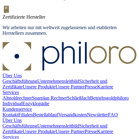
Zertifizierte Hersteller
Wir arbeiten nur mit weltweit zugelassenen und etablierten
Herstellern zusammen.
Über Uns
Geschäftsführung
Unternehmensleitbild
Sicherheit und
Zertifikate
Unsere Produkte
Unsere Partner
Presse
Karriere
Services
Altgoldrechner
Sparplan Rechner
Schließfach
Betriebsgold
philoro
Individual
Enzyklopädie
Kundenservice
Kontakt
Filialen
Bestellablauf
Versandkosten
Newsletter
FAQ
Über Uns
Geschäftsführung
Unternehmensleitbild
Sicherheit und
Zertifikate
Unsere Produkte
Unsere Partner
Presse
Karriere
Services