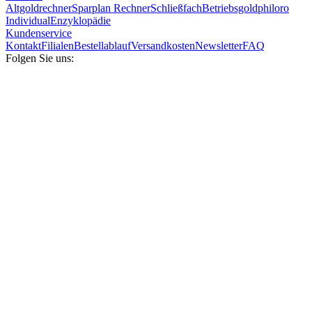
Altgoldrechner
Sparplan Rechner
Schließfach
Betriebsgold
philoro
Individual
Enzyklopädie
Kundenservice
Kontakt
Filialen
Bestellablauf
Versandkosten
Newsletter
FAQ
Folgen Sie uns: