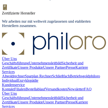
Zertifizierte Hersteller
Wir arbeiten nur mit weltweit zugelassenen und etablierten
Herstellern zusammen.
Über Uns
Geschäftsführung
Unternehmensleitbild
Sicherheit und
Zertifikate
Unsere Produkte
Unsere Partner
Presse
Karriere
Services
Altgoldrechner
Sparplan Rechner
Schließfach
Betriebsgold
philoro
Individual
Enzyklopädie
Kundenservice
Kontakt
Filialen
Bestellablauf
Versandkosten
Newsletter
FAQ
Über Uns
Geschäftsführung
Unternehmensleitbild
Sicherheit und
Zertifikate
Unsere Produkte
Unsere Partner
Presse
Karriere
Services