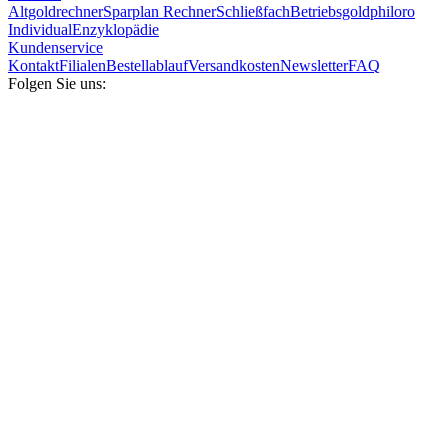
Altgoldrechner
Sparplan Rechner
Schließfach
Betriebsgold
philoro
Individual
Enzyklopädie
Kundenservice
Kontakt
Filialen
Bestellablauf
Versandkosten
Newsletter
FAQ
Folgen Sie uns: