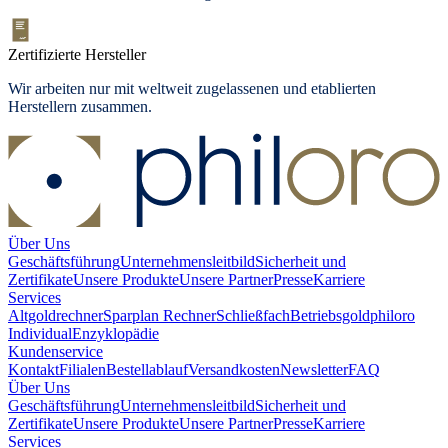
Zertifizierte Hersteller
Wir arbeiten nur mit weltweit zugelassenen und etablierten
Herstellern zusammen.
Über Uns
Geschäftsführung
Unternehmensleitbild
Sicherheit und
Zertifikate
Unsere Produkte
Unsere Partner
Presse
Karriere
Services
Altgoldrechner
Sparplan Rechner
Schließfach
Betriebsgold
philoro
Individual
Enzyklopädie
Kundenservice
Kontakt
Filialen
Bestellablauf
Versandkosten
Newsletter
FAQ
Über Uns
Geschäftsführung
Unternehmensleitbild
Sicherheit und
Zertifikate
Unsere Produkte
Unsere Partner
Presse
Karriere
Services