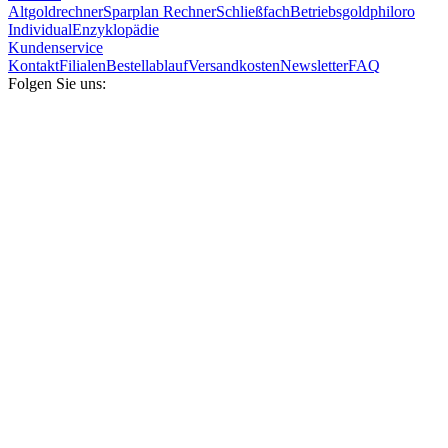
Altgoldrechner
Sparplan Rechner
Schließfach
Betriebsgold
philoro
Individual
Enzyklopädie
Kundenservice
Kontakt
Filialen
Bestellablauf
Versandkosten
Newsletter
FAQ
Folgen Sie uns: