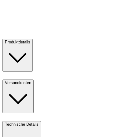
Münzetui Eco-Wood
Münzetui Eco-Wood
Kaufen:
18,50 €
Kaufen
Produktdetails
Versandkosten
Technische Details