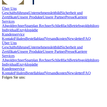
Über Uns
Geschäftsführung
Unternehmensleitbild
Sicherheit und
Zertifikate
Unsere Produkte
Unsere Partner
Presse
Karriere
Services
Altgoldrechner
Sparplan Rechner
Schließfach
Betriebsgold
philoro
Individual
Enzyklopädie
Kundenservice
Kontakt
Filialen
Bestellablauf
Versandkosten
Newsletter
FAQ
Über Uns
Geschäftsführung
Unternehmensleitbild
Sicherheit und
Zertifikate
Unsere Produkte
Unsere Partner
Presse
Karriere
Services
Altgoldrechner
Sparplan Rechner
Schließfach
Betriebsgold
philoro
Individual
Enzyklopädie
Kundenservice
Kontakt
Filialen
Bestellablauf
Versandkosten
Newsletter
FAQ
Folgen Sie uns: