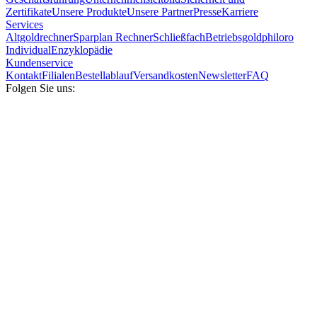
Zertifikate
Unsere Produkte
Unsere Partner
Presse
Karriere
Services
Altgoldrechner
Sparplan Rechner
Schließfach
Betriebsgold
philoro
Individual
Enzyklopädie
Kundenservice
Kontakt
Filialen
Bestellablauf
Versandkosten
Newsletter
FAQ
Folgen Sie uns: