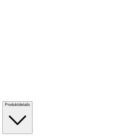
Silber Lion of England 2 oz - Royal Tudor Beasts - 2022
Silber Lion
of England 2 oz - Royal Tudor Beasts - 2022
Verkaufen:
108,86 €
Verkaufen
Produktdetails