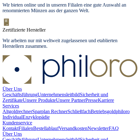
Wir bieten
online und in unseren Filialen
eine gute Auswahl an
renommierten Münzen aus der ganzen Welt.
Zertifizierte Hersteller
Wir arbeiten nur mit weltweit zugelassenen und etablierten
Herstellern zusammen.
Über Uns
Geschäftsführung
Unternehmensleitbild
Sicherheit und
Zertifikate
Unsere Produkte
Unsere Partner
Presse
Karriere
Services
Altgoldrechner
Sparplan Rechner
Schließfach
Betriebsgold
philoro
Individual
Enzyklopädie
Kundenservice
Kontakt
Filialen
Bestellablauf
Versandkosten
Newsletter
FAQ
Über Uns
Geschäftsführung
Unternehmensleitbild
Sicherheit und