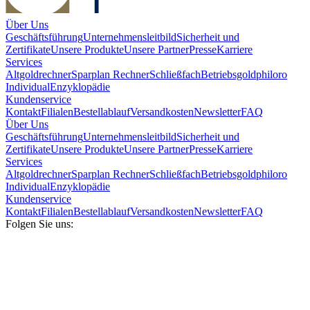
Über Uns
Geschäftsführung
Unternehmensleitbild
Sicherheit und
Zertifikate
Unsere Produkte
Unsere Partner
Presse
Karriere
Services
Altgoldrechner
Sparplan Rechner
Schließfach
Betriebsgold
philoro
Individual
Enzyklopädie
Kundenservice
Kontakt
Filialen
Bestellablauf
Versandkosten
Newsletter
FAQ
Über Uns
Geschäftsführung
Unternehmensleitbild
Sicherheit und
Zertifikate
Unsere Produkte
Unsere Partner
Presse
Karriere
Services
Altgoldrechner
Sparplan Rechner
Schließfach
Betriebsgold
philoro
Individual
Enzyklopädie
Kundenservice
Kontakt
Filialen
Bestellablauf
Versandkosten
Newsletter
FAQ
Folgen Sie uns: