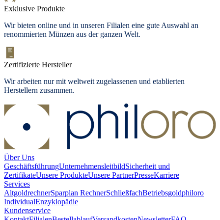
Exklusive Produkte
Wir bieten
online und in unseren Filialen
eine gute Auswahl an
renommierten Münzen aus der ganzen Welt.
Zertifizierte Hersteller
Wir arbeiten nur mit weltweit zugelassenen und etablierten
Herstellern zusammen.
Über Uns
Geschäftsführung
Unternehmensleitbild
Sicherheit und
Zertifikate
Unsere Produkte
Unsere Partner
Presse
Karriere
Services
Altgoldrechner
Sparplan Rechner
Schließfach
Betriebsgold
philoro
Individual
Enzyklopädie
Kundenservice
Kontakt
Filialen
Bestellablauf
Versandkosten
Newsletter
FAQ