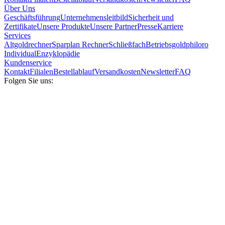
Über Uns
Geschäftsführung
Unternehmensleitbild
Sicherheit und
Zertifikate
Unsere Produkte
Unsere Partner
Presse
Karriere
Services
Altgoldrechner
Sparplan Rechner
Schließfach
Betriebsgold
philoro
Individual
Enzyklopädie
Kundenservice
Kontakt
Filialen
Bestellablauf
Versandkosten
Newsletter
FAQ
Folgen Sie uns: