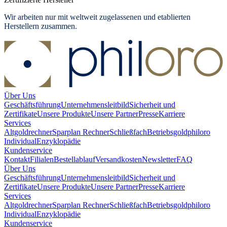
Wir arbeiten nur mit weltweit zugelassenen und etablierten
Herstellern zusammen.
Über Uns
Geschäftsführung
Unternehmensleitbild
Sicherheit und
Zertifikate
Unsere Produkte
Unsere Partner
Presse
Karriere
Services
Altgoldrechner
Sparplan Rechner
Schließfach
Betriebsgold
philoro
Individual
Enzyklopädie
Kundenservice
Kontakt
Filialen
Bestellablauf
Versandkosten
Newsletter
FAQ
Über Uns
Geschäftsführung
Unternehmensleitbild
Sicherheit und
Zertifikate
Unsere Produkte
Unsere Partner
Presse
Karriere
Services
Altgoldrechner
Sparplan Rechner
Schließfach
Betriebsgold
philoro
Individual
Enzyklopädie
Kundenservice